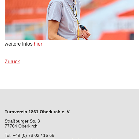
Jobangebote
Stretch & Tone
Galerie
Rückenfit
Presse
Seniorenfitness
weitere Infos
hier
Kinder Yoga 6 - 10 Jahre
Zurück
Yoga
Zumba
Turnverein 1861 Oberkirch e. V.
Straßburger Str. 3
77704 Oberkirch
Tel. +49 (0) 78 02 / 16 66