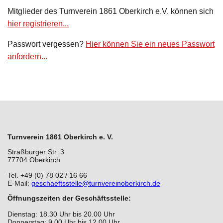
Mitglieder des Turnverein 1861 Oberkirch e.V. können sich
Jobangebote
Stretch & Tone
hier registrieren...
Galerie
Rückenfit
Passwort vergessen?
Hier können Sie ein neues Passwort
anfordern...
Presse
Seniorenfitness
Kinder Yoga 6 - 10 Jahre
Yoga
Zumba
Turnverein 1861 Oberkirch e. V.
Straßburger Str. 3
77704 Oberkirch
Tel. +49 (0) 78 02 / 16 66
E-Mail:
geschaeftsstelle@turnvereinoberkirch.de
Öffnungszeiten der Geschäftsstelle:
Dienstag: 18.30 Uhr bis 20.00 Uhr
Donnerstag: 9.00 Uhr bis 12.00 Uhr