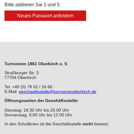
Bitte addieren Sie 1 und 5.
Jobangebote
Stretch & Tone
Neues Passwort anfordern
Galerie
Rückenfit
Presse
Seniorenfitness
Kinder Yoga 6 - 10 Jahre
Turnverein 1861 Oberkirch e. V.
Yoga
Straßburger Str. 3
77704 Oberkirch
Zumba
Tel. +49 (0) 78 02 / 16 66
E-Mail:
geschaeftsstelle@turnvereinoberkirch.de
Öffnungszeiten der Geschäftsstelle:
Dienstag: 18.30 Uhr bis 20.00 Uhr
Donnerstag: 9.00 Uhr bis 12.00 Uhr
In den Schulferien ist die Geschäftsstelle
nicht
besetzt.