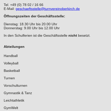
Tel. +49 (0) 78 02 / 16 66
Jobangebote
Stretch & Tone
E-Mail:
geschaeftsstelle@turnvereinoberkirch.de
Öffnungszeiten der Geschäftsstelle:
Galerie
Rückenfit
Dienstag: 18.30 Uhr bis 20.00 Uhr
Donnerstag: 9.00 Uhr bis 12.00 Uhr
Presse
Seniorenfitness
In den Schulferien ist die Geschäftsstelle
nicht
besetzt.
Kinder Yoga 6 - 10 Jahre
Abteilungen
Yoga
Handball
Volleyball
Zumba
Basketball
Turnen
Vorschulturnen
Gymnastik & Tanz
Leichtathletik
GymWelt